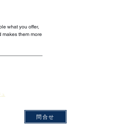
ple what you offer,
and makes them more
ジュ
問合せ