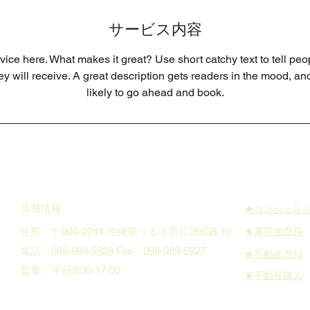
サービス内容
ice here. What makes it great? Use short catchy text to tell peo
hey will receive. A great description gets readers in the mood, 
likely to go ahead and book.
店舗情報
★コンシェル
住所：〒904-2244 沖縄県うるま市江洲538-10
​★軍用地売買
電話：098-989-5928 Fax：098-989-5927
​★不動産売却
​営業：平日9:00-17:00
​★不動産購入