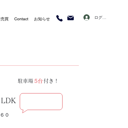
ログイン
産売買
Contact
お知らせ
駐車場 付き！
5台
LDK
６０