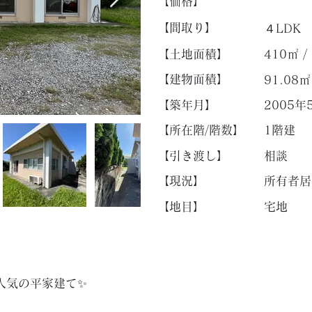
【​価格】
【​間取り】
４LDK
【土地面積】
410㎡ /
【建物面積】
91.08㎡
【築年月】
2005年
【所在階/階数】
1階建
【引き渡し】
相談
【現況】
所有者居
【地目】
宅地
気の平家建て✨️